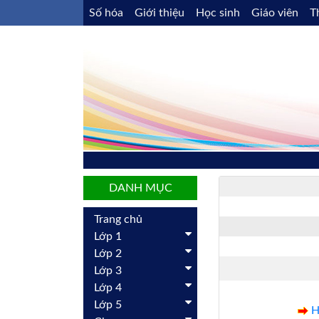
Số hóa
Giới thiệu
Học sinh
Giáo viên
T
DANH MỤC
Trang chủ
Lớp 1
Lớp 2
Lớp 3
Lớp 4
Lớp 5
H