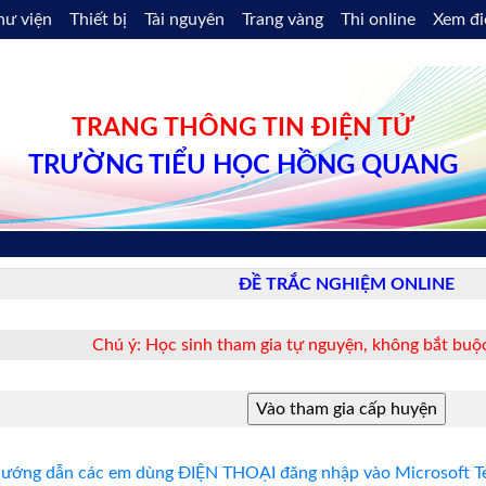
hư viện
Thiết bị
Tài nguyên
Trang vàng
Thi online
Xem đ
TRANG THÔNG TIN ĐIỆN TỬ
TRƯỜNG TIỂU HỌC HỒNG QUANG
ĐỀ TRẮC NGHIỆM ONLINE
Chú ý: Học sinh tham gia tự nguyện, không bắt buộc
ướng dẫn các em dùng ĐIỆN THOẠI đăng nhập vào Microsoft Te