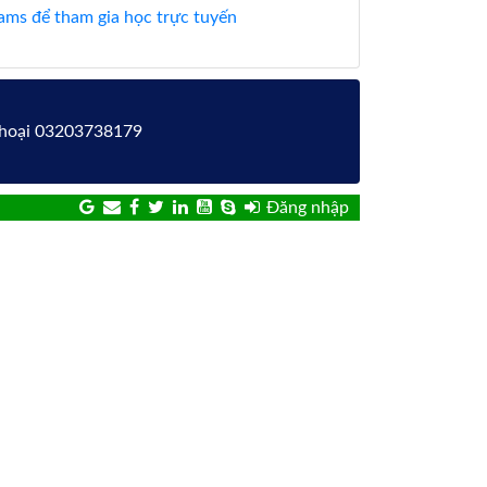
ms để tham gia học trực tuyến
 thoại 03203738179
Đăng nhập