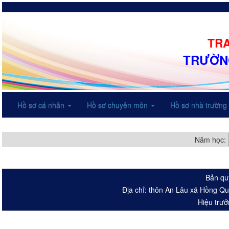
TRA
TRƯỜN
Hồ sơ cá nhân
Hồ sơ chuyên môn
Hồ sơ nhà trường
Năm học:
Bản qu
Địa chỉ: thôn An Lâu xã Hồng Q
Hiệu trưở