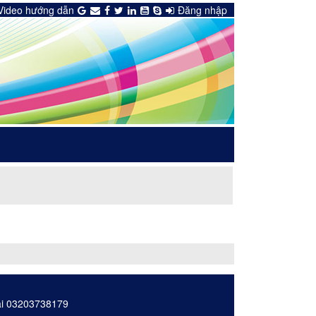
Video hướng dẫn
Đăng nhập
oại 03203738179