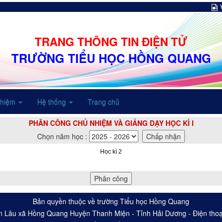
TRANG THÔNG TIN ĐIỆN TỬ
TRƯỜNG TIỂU HỌC HỒNG QUANG
nhiệm
Hệ thống
Trang chủ
PHÂN CÔNG CHỦ NHIỆM VÀ GIẢNG DẠY HỌC KÌ I
Chọn năm học :
Học kì 2
Bản quyền thuộc về trường Tiểu học Hồng Quang
An Lâu xã Hồng Quang Huyện Thanh Miện - Tỉnh Hải Dương - Điện th