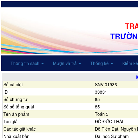
TRA
TRƯỜN
Thông tin sách
Mượn và trả
Thống kê
Kiểm k
Số cá biệt
SNV-01936
ID
33831
Số chứng từ
85
Số sổ tổng quát
85
Tên ấn phẩm
Toán 5
Tác giả
ĐỖ ĐỨC THÁI
Các tác giả khác
Đỗ Tiến Đạt, Nguyễn 
Nhà xuất bản
Đại học Sư phạm