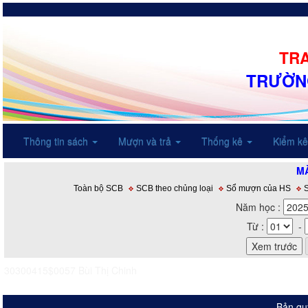
TRA
TRƯỜN
Thông tin sách
Mượn và trả
Thống kê
Kiểm k
MÀ
Toàn bộ SCB
SCB theo chủng loại
Sổ mượn của HS
Năm học :
Từ :
-
30300415$0057
Bùi Thị Chinh
Bản qu