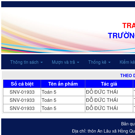
TRA
TRƯỜN
Thông tin sách
Mượn và trả
Thống kê
Kiểm k
THEO 
Số cá biệt
Tên ấn phẩm
Tác giả
SNV-01933
Toán 5
ĐỖ ĐỨC THÁI
SNV-01933
Toán 5
ĐỖ ĐỨC THÁI
SNV-01933
Toán 5
ĐỖ ĐỨC THÁI
Bản qu
Địa chỉ: thôn An Lâu xã Hồng Q