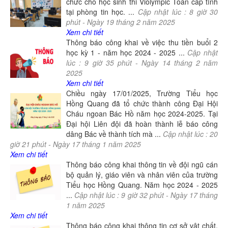
chức cho học sinh thi Violympic Toán cấp tỉnh
tại phòng tin học. ...
Cập nhật lúc :
8
giờ
30
phút -
Ngày
19
tháng
2
năm
2025
Xem chi tiết
Thông báo công khai về việc thu tiền buổi 2
học kỳ 1 - năm học 2024 - 2025 ...
Cập nhật
lúc :
9
giờ
35
phút -
Ngày
14
tháng
2
năm
2025
Xem chi tiết
Chiều ngày 17/01/2025, Trường Tiểu học
Hồng Quang đã tổ chức thành công Đại Hội
Cháu ngoan Bác Hồ năm học 2024-2025. Tại
Đại hội Liên đội đã hoàn thành lễ báo công
dâng Bác về thành tích mà ...
Cập nhật lúc :
20
giờ
21
phút -
Ngày
17
tháng
1
năm
2025
Xem chi tiết
Thông báo công khai thông tin về đội ngũ cán
bộ quản lý, giáo viên và nhân viên của trường
Tiểu học Hồng Quang. Năm học 2024 - 2025
...
Cập nhật lúc :
9
giờ
32
phút -
Ngày
17
tháng
1
năm
2025
Xem chi tiết
Thông báo công khai thông tin cơ sở vật chất,