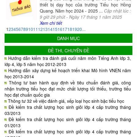
thiết bị dạy học của trường Tiểu học Hồng
Quang. Năm học 2024 - 2025 ...
Cập nhật lúc :
9
giờ
29
phút -
Ngày
17
tháng
1
năm
2025
Xem chi tiết
1
2
3
4
5
6
7
8
9
10
11
12
13
14
15
16
17
18
19
20
...
DANH MỤC
ĐỀ THI, CHUYÊN ĐỀ
Hướng dẫn kiểm tra đánh giá cuối năm môn Tiếng Anh lớp 3,
lớp 4, lớp 5 năm học 2012-2013
Hướng dẫn xây dựng kế hoạch triển khai Mô hình VNEN năm
học 2013-2014
Thông tư ban hành quy định về tiêu chuẩn đánh giá, công
nhận trường tiểu học đạt mức chất lượng tối thiểu, trường tiểu
học đạt chuẩn quốc gia
Thông tư 32 về việc đánh giá, xếp loại học sinh bậc tiểu học
Đề kiểm tra chất lượng học sinh giỏi lớp 4 cấp trường tháng
03/2013
Đề kiểm tra chất lượng học sinh giỏi lớp 4 cấp trường tháng
01/2013
Đề kiểm tra chất lượng học sinh giỏi lớp 4 cấp trường tháng