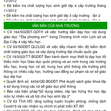
12/2012
Đề kiểm tra chất lượng học sinh giỏi lớp 4 cấp trường tháng
11/2012
Đề kiểm tra chất lượng học sinh giỏi lớp 3 cấp trường - lần 2
Đề kiểm tra chất lượng học sinh giỏi lớp 3 cấp trường - lần 1
Đề thi giáo viên giỏi cấp trường chào mừng ngày 08/3 - 26-3
VĂN BẢN CỦA NHÀ TRƯỜNG
năm học 2012 - 2013
CV 164/SGDĐT-GDTH về việc hướng dẫn dạy học nội dung
giáo dục ""Địa phương em"" trong Chương trình môn Lịch sử và
Địa lí lớp 4 cấp tiểu học.
CV 63/SGDĐT-QLCLGD về việc đẩy nhanh tiến độ kiểm định
chất lượng giáo dục và xây dựng trường đạt chuẩn quốc gia
CV 19/2022/TT-BGDĐT Ban hành danh mục thiết bị dạy học tối
thiểu môn học Giáo dục quốc phòng và an ninh trong các trường
tiểu học, trung học cơ sở, trung học phổ thông vfa trường phổ
thông có nhiều cấp học, trường cao đẳng sư phạm và cơ sở giáo
dục đại học
Quyết định số: 4434/QĐ-BGDĐT Phê duyệt sách giáo khoa lớp
4 sử dụng trong các cơ sở giáo dục phổ thông
Báo cáo biện pháp"Sử dụng video, clip tạo hứng thú học tập
môn tự nhiên và xã hội cho học sinh lớp 2"
CV 63 Tỉnh HD. tăng cường tuyên truyền phòng, chống dịch
Covid19 và các nhiệm vụ chính trị phát triển KT-XH
CV 1663.SGD. Về việc dạy học, kiểm tra, đánh giá ứng phó với