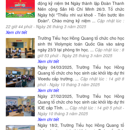
động kỷ niệm 94 Ngày thành lập Đoàn Thanh
Niên cộng Sản Hồ Chí Minh 26/3. Tổ chức
Ngày hội "Thiếu nhi vui khoẻ - Tiến bước lên
Đoàn". Chào mừng kỷ niệm ...
Cập nhật lúc :
22
giờ
44
phút -
Ngày
26
tháng
3
năm
2025
Xem chi tiết
Trường Tiểu học Hồng Quang tổ chức cho học
sinh thi Violympic toán Quốc Gia vào sáng
ngày 23/3 tại phòng tin học. ...
Cập nhật lúc :
8
giờ
53
phút -
Ngày
25
tháng
3
năm
2025
Xem chi tiết
Ngày 04/03/2025, Trường Tiểu học Hồng
Quang tổ chức cho học sinh các khối lớp dự thi
Vioedu cấp trường. ...
Cập nhật lúc :
14
giờ
8
phút -
Ngày
10
tháng
3
năm
2025
Xem chi tiết
Ngày 27/02/2025, Trường Tiểu học Hồng
Quang tổ chức cho học sinh các khối lớp dự thi
IOE cấp Tỉnh. ...
Cập nhật lúc :
14
giờ
5
phút -
Ngày
10
tháng
3
năm
2025
Xem chi tiết
Ngày 18/2, Trường Tiểu học Hồng Quang tổ